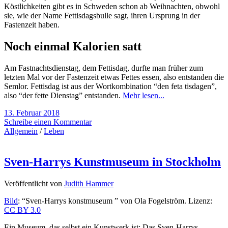
Köstlichkeiten gibt es in Schweden schon ab Weihnachten, obwohl
sie, wie der Name Fettisdagsbulle sagt, ihren Ursprung in der
Fastenzeit haben.
Noch einmal Kalorien satt
Am Fastnachtsdienstag, dem Fettisdag, durfte man früher zum
letzten Mal vor der Fastenzeit etwas Fettes essen, also entstanden die
Semlor. Fettisdag ist aus der Wortkombination “den feta tisdagen”,
also “der fette Dienstag” entstanden.
Mehr lesen...
13. Februar 2018
Schreibe einen Kommentar
Allgemein
/
Leben
Sven-Harrys Kunstmuseum in Stockholm
Veröffentlicht von
Judith Hammer
Bild
: “Sven-Harrys konstmuseum ” von Ola Fogelström. Lizenz:
CC BY 3.0
Ein Museum, das selbst ein Kunstwerk ist: Das Sven-Harrys