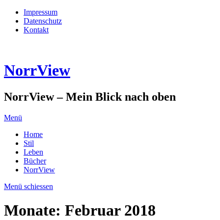
Impressum
Datenschutz
Kontakt
NorrView
NorrView – Mein Blick nach oben
Menü
Home
Stil
Leben
Bücher
NorrView
Menü schiessen
Monate:
Februar 2018