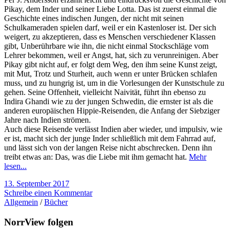
Pikay, dem Inder und seiner Liebe Lotta. Das ist zuerst einmal die
Geschichte eines indischen Jungen, der nicht mit seinen
Schulkameraden spielen darf, weil er ein Kastenloser ist. Der sich
weigert, zu akzeptieren, dass es Menschen verschiedener Klassen
gibt, Unberührbare wie ihn, die nicht einmal Stockschläge vom
Lehrer bekommen, weil er Angst, hat, sich zu verunreinigen. Aber
Pikay gibt nicht auf, er folgt dem Weg, den ihm seine Kunst zeigt,
mit Mut, Trotz und Sturheit, auch wenn er unter Brücken schlafen
muss, und zu hungrig ist, um in die Vorlesungen der Kunstschule zu
gehen. Seine Offenheit, vielleicht Naivität, führt ihn ebenso zu
Indira Ghandi wie zu der jungen Schwedin, die ernster ist als die
anderen europäischen Hippie-Reisenden, die Anfang der Siebziger
Jahre nach Indien strömen.
Auch diese Reisende verlässt Indien aber wieder, und impulsiv, wie
er ist, macht sich der junge Inder schließlich mit dem Fahrrad auf,
und lässt sich von der langen Reise nicht abschrecken. Denn ihn
treibt etwas an: Das, was die Liebe mit ihm gemacht hat.
Mehr
lesen...
13. September 2017
Schreibe einen Kommentar
Allgemein
/
Bücher
NorrView folgen